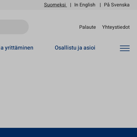
Suomeksi
In English
På Svenska
Sii
Palaute
Yhteystiedot
ja yrittäminen
Osallistu ja asioi