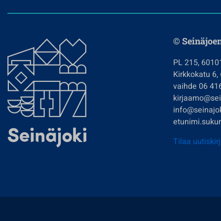
© Seinäjoe
PL 215, 6010
Kirkkokatu 6,
vaihde 06 41
kirjaamo@sein
info@seinajok
etunimi.sukun
Tilaa uutiskir