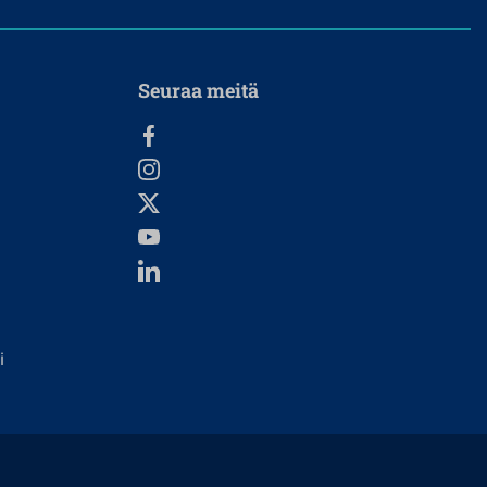
Seuraa meitä
i