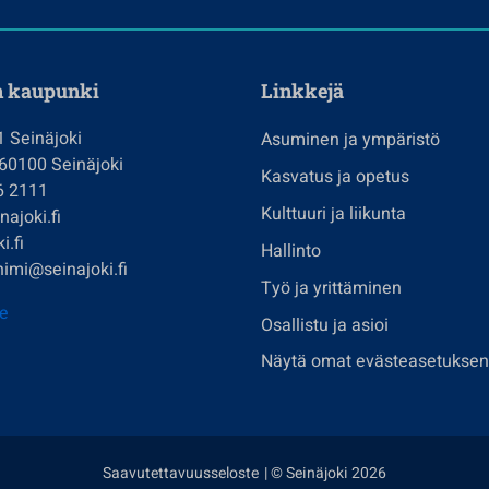
n kaupunki
Linkkejä
1 Seinäjoki
Asuminen ja ympäristö
 60100 Seinäjoki
Kasvatus ja opetus
6 2111
Kulttuuri ja liikunta
ajoki.fi
i.fi
Hallinto
imi@seinajoki.fi
Työ ja yrittäminen
je
Osallistu ja asioi
Näytä omat evästeasetuksen
Saavutettavuusseloste
| © Seinäjoki 2026