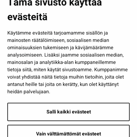
Tämä sivusto käyttää
Kasvatus ja opetus
evästeitä
Kulttuuri ja liikunta
Hallinto
Käytämme evästeitä tarjoamamme sisällön ja
Työ ja yrittäminen
mainosten räätälöimiseen, sosiaalisen median
Osallistu ja asioi
ominaisuuksien tukemiseen ja kävijämäärämme
analysoimiseen. Lisäksi jaamme sosiaalisen median,
Näytä omat evästeasetukseni
mainosalan ja analytiikka-alan kumppaneillemme
tietoja siitä, miten käytät sivustoamme. Kumppanimme
Seuraa meitä
voivat yhdistää näitä tietoja muihin tietoihin, joita olet
antanut heille tai joita on kerätty, kun olet käyttänyt
heidän palvelujaan.
Salli kaikki evästeet
Vain välttämättömät evästeet