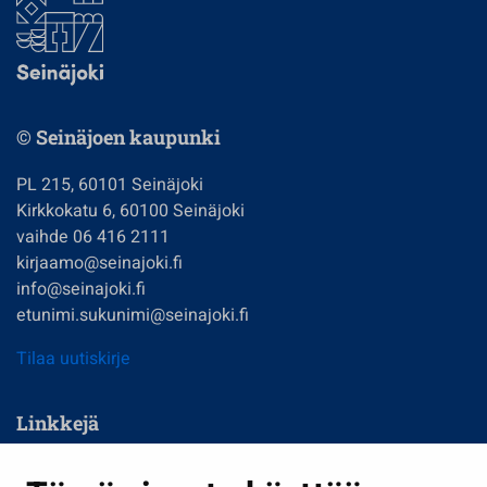
© Seinäjoen kaupunki
PL 215, 60101 Seinäjoki
Kirkkokatu 6, 60100 Seinäjoki
vaihde 06 416 2111
kirjaamo@seinajoki.fi
info@seinajoki.fi
etunimi.sukunimi@seinajoki.fi
Tilaa uutiskirje
Linkkejä
Asuminen ja ympäristö