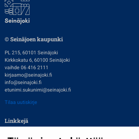
© Seinäjoen kaupunki
PL 215, 60101 Seinäjoki
Kirkkokatu 6, 60100 Seinäjoki
vaihde 06 416 2111
kirjaamo@seinajoki.fi
info@seinajoki.fi
etunimi.sukunimi@seinajoki.fi
Tilaa uutiskirje
Linkkejä
Asuminen ja ympäristö