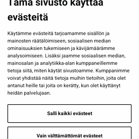
Tämä sivusto käyttää
Kasvatus ja opetus
evästeitä
Kulttuuri ja liikunta
Hallinto
Käytämme evästeitä tarjoamamme sisällön ja
Työ ja yrittäminen
mainosten räätälöimiseen, sosiaalisen median
Osallistu ja asioi
ominaisuuksien tukemiseen ja kävijämäärämme
analysoimiseen. Lisäksi jaamme sosiaalisen median,
Näytä omat evästeasetukseni
mainosalan ja analytiikka-alan kumppaneillemme
tietoja siitä, miten käytät sivustoamme. Kumppanimme
Seuraa meitä
voivat yhdistää näitä tietoja muihin tietoihin, joita olet
antanut heille tai joita on kerätty, kun olet käyttänyt
heidän palvelujaan.
Salli kaikki evästeet
Vain välttämättömät evästeet