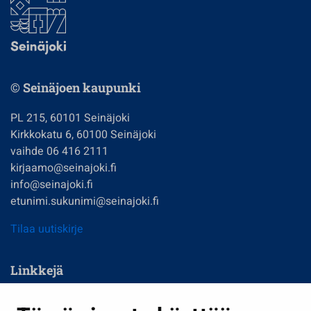
© Seinäjoen kaupunki
PL 215, 60101 Seinäjoki
Kirkkokatu 6, 60100 Seinäjoki
vaihde 06 416 2111
kirjaamo@seinajoki.fi
info@seinajoki.fi
etunimi.sukunimi@seinajoki.fi
Tilaa uutiskirje
Linkkejä
Asuminen ja ympäristö