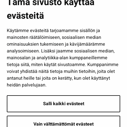
Tämä sivusto käyttää
Kasvatus ja opetus
evästeitä
Kulttuuri ja liikunta
Hallinto
Käytämme evästeitä tarjoamamme sisällön ja
Työ ja yrittäminen
mainosten räätälöimiseen, sosiaalisen median
Osallistu ja asioi
ominaisuuksien tukemiseen ja kävijämäärämme
analysoimiseen. Lisäksi jaamme sosiaalisen median,
Näytä omat evästeasetukseni
mainosalan ja analytiikka-alan kumppaneillemme
tietoja siitä, miten käytät sivustoamme. Kumppanimme
Seuraa meitä
voivat yhdistää näitä tietoja muihin tietoihin, joita olet
antanut heille tai joita on kerätty, kun olet käyttänyt
heidän palvelujaan.
Salli kaikki evästeet
Vain välttämättömät evästeet