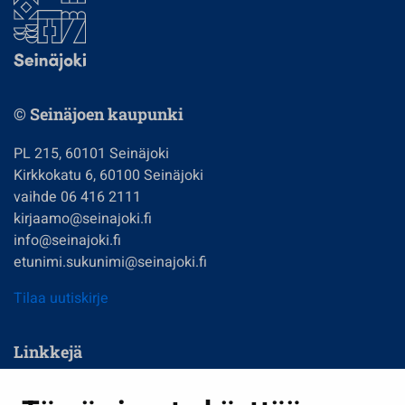
© Seinäjoen kaupunki
PL 215, 60101 Seinäjoki
Kirkkokatu 6, 60100 Seinäjoki
vaihde 06 416 2111
kirjaamo@seinajoki.fi
info@seinajoki.fi
etunimi.sukunimi@seinajoki.fi
Tilaa uutiskirje
Linkkejä
Asuminen ja ympäristö