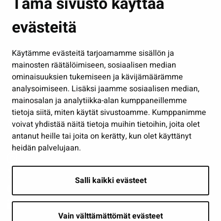
Tämä sivusto käyttää
Kasvatus ja opetus
evästeitä
Kulttuuri ja liikunta
Hallinto
Käytämme evästeitä tarjoamamme sisällön ja
Työ ja yrittäminen
mainosten räätälöimiseen, sosiaalisen median
Osallistu ja asioi
ominaisuuksien tukemiseen ja kävijämäärämme
analysoimiseen. Lisäksi jaamme sosiaalisen median,
Näytä omat evästeasetukseni
mainosalan ja analytiikka-alan kumppaneillemme
tietoja siitä, miten käytät sivustoamme. Kumppanimme
Seuraa meitä
voivat yhdistää näitä tietoja muihin tietoihin, joita olet
antanut heille tai joita on kerätty, kun olet käyttänyt
heidän palvelujaan.
Salli kaikki evästeet
Vain välttämättömät evästeet