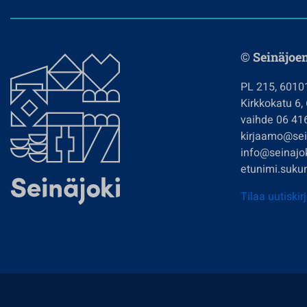
© Seinäjoe
PL 215, 6010
Kirkkokatu 6,
vaihde 06 41
kirjaamo@sein
info@seinajok
etunimi.sukun
Tilaa uutiskir