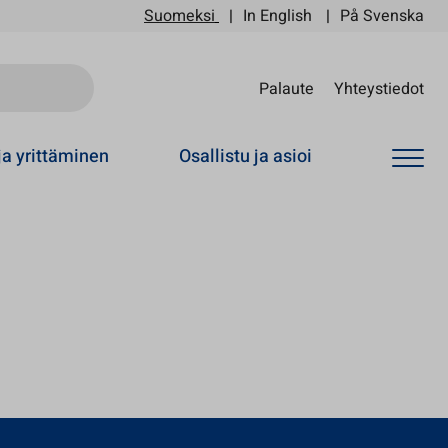
Suomeksi
In English
På Svenska
Sii
Palaute
Yhteystiedot
ja yrittäminen
Osallistu ja asioi