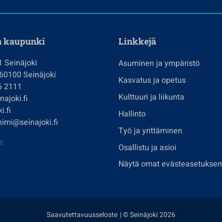
n kaupunki
Linkkejä
1 Seinäjoki
Asuminen ja ympäristö
 60100 Seinäjoki
Kasvatus ja opetus
6 2111
Kulttuuri ja liikunta
ajoki.fi
i.fi
Hallinto
imi@seinajoki.fi
Työ ja yrittäminen
je
Osallistu ja asioi
Näytä omat evästeasetuksen
Saavutettavuusseloste
| © Seinäjoki 2026