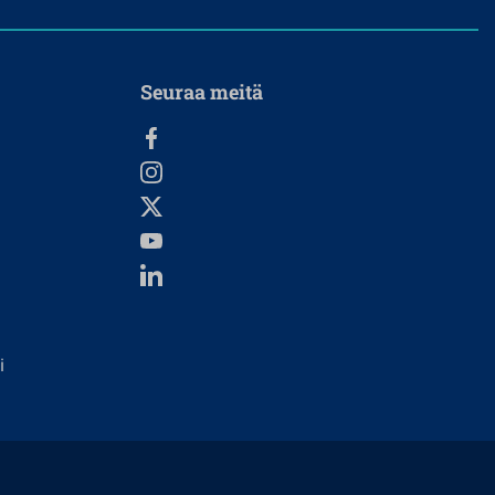
Seuraa meitä
i