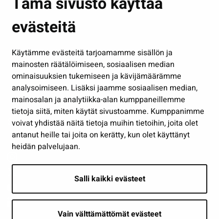
Tämä sivusto käyttää
Kasvatus ja opetus
evästeitä
Kulttuuri ja liikunta
Hallinto
Käytämme evästeitä tarjoamamme sisällön ja
Työ ja yrittäminen
mainosten räätälöimiseen, sosiaalisen median
Osallistu ja asioi
ominaisuuksien tukemiseen ja kävijämäärämme
analysoimiseen. Lisäksi jaamme sosiaalisen median,
Näytä omat evästeasetukseni
mainosalan ja analytiikka-alan kumppaneillemme
tietoja siitä, miten käytät sivustoamme. Kumppanimme
Seuraa meitä
voivat yhdistää näitä tietoja muihin tietoihin, joita olet
antanut heille tai joita on kerätty, kun olet käyttänyt
heidän palvelujaan.
Salli kaikki evästeet
Vain välttämättömät evästeet