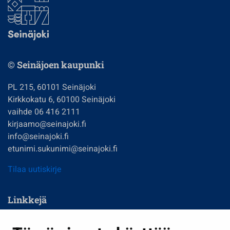
© Seinäjoen kaupunki
PL 215, 60101 Seinäjoki
Kirkkokatu 6, 60100 Seinäjoki
vaihde 06 416 2111
kirjaamo@seinajoki.fi
info@seinajoki.fi
etunimi.sukunimi@seinajoki.fi
Tilaa uutiskirje
Linkkejä
Asuminen ja ympäristö