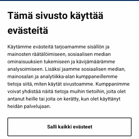
Asuminen ja ympäristö
Tämä sivusto käyttää
Kasvatus ja opetus
evästeitä
Kulttuuri ja liikunta
Hallinto
Käytämme evästeitä tarjoamamme sisällön ja
Työ ja yrittäminen
mainosten räätälöimiseen, sosiaalisen median
Osallistu ja asioi
ominaisuuksien tukemiseen ja kävijämäärämme
analysoimiseen. Lisäksi jaamme sosiaalisen median,
Näytä omat evästeasetukseni
mainosalan ja analytiikka-alan kumppaneillemme
tietoja siitä, miten käytät sivustoamme. Kumppanimme
Seuraa meitä
voivat yhdistää näitä tietoja muihin tietoihin, joita olet
antanut heille tai joita on kerätty, kun olet käyttänyt
heidän palvelujaan.
Salli kaikki evästeet