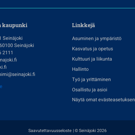
n kaupunki
Linkkejä
1 Seinäjoki
Asuminen ja ympäristö
 60100 Seinäjoki
Kasvatus ja opetus
6 2111
Kulttuuri ja liikunta
ajoki.fi
i.fi
Hallinto
imi@seinajoki.fi
Työ ja yrittäminen
je
Osallistu ja asioi
Näytä omat evästeasetuksen
Saavutettavuusseloste
| © Seinäjoki 2026