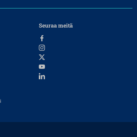
Seuraa meitä
i