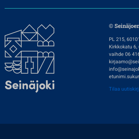
© Seinäjoe
PL 215, 6010
Kirkkokatu 6,
vaihde 06 41
kirjaamo@sein
info@seinajok
etunimi.sukun
Tilaa uutiskir