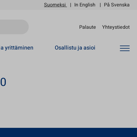
Suomeksi
In English
På Svenska
Sii
Palaute
Yhteystiedot
ja yrittäminen
Osallistu ja asioi
00