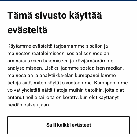
Asuminen ja ympäristö
Tämä sivusto käyttää
Kasvatus ja opetus
evästeitä
Kulttuuri ja liikunta
Hallinto
Käytämme evästeitä tarjoamamme sisällön ja
Työ ja yrittäminen
mainosten räätälöimiseen, sosiaalisen median
Osallistu ja asioi
ominaisuuksien tukemiseen ja kävijämäärämme
analysoimiseen. Lisäksi jaamme sosiaalisen median,
Näytä omat evästeasetukseni
mainosalan ja analytiikka-alan kumppaneillemme
tietoja siitä, miten käytät sivustoamme. Kumppanimme
Seuraa meitä
voivat yhdistää näitä tietoja muihin tietoihin, joita olet
antanut heille tai joita on kerätty, kun olet käyttänyt
heidän palvelujaan.
Salli kaikki evästeet