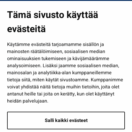
Asuminen ja ympäristö
Tämä sivusto käyttää
Kasvatus ja opetus
evästeitä
Kulttuuri ja liikunta
Hallinto
Käytämme evästeitä tarjoamamme sisällön ja
Työ ja yrittäminen
mainosten räätälöimiseen, sosiaalisen median
Osallistu ja asioi
ominaisuuksien tukemiseen ja kävijämäärämme
analysoimiseen. Lisäksi jaamme sosiaalisen median,
Näytä omat evästeasetukseni
mainosalan ja analytiikka-alan kumppaneillemme
tietoja siitä, miten käytät sivustoamme. Kumppanimme
Seuraa meitä
voivat yhdistää näitä tietoja muihin tietoihin, joita olet
antanut heille tai joita on kerätty, kun olet käyttänyt
heidän palvelujaan.
Salli kaikki evästeet