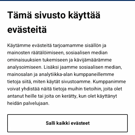
Asuminen ja ympäristö
Tämä sivusto käyttää
Kasvatus ja opetus
evästeitä
Kulttuuri ja liikunta
Hallinto
Käytämme evästeitä tarjoamamme sisällön ja
Työ ja yrittäminen
mainosten räätälöimiseen, sosiaalisen median
Osallistu ja asioi
ominaisuuksien tukemiseen ja kävijämäärämme
analysoimiseen. Lisäksi jaamme sosiaalisen median,
Näytä omat evästeasetukseni
mainosalan ja analytiikka-alan kumppaneillemme
tietoja siitä, miten käytät sivustoamme. Kumppanimme
Seuraa meitä
voivat yhdistää näitä tietoja muihin tietoihin, joita olet
antanut heille tai joita on kerätty, kun olet käyttänyt
heidän palvelujaan.
Salli kaikki evästeet