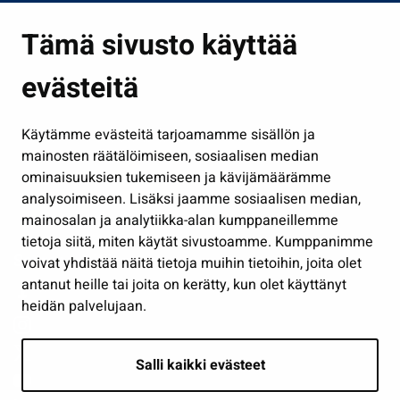
Asuminen ja ympäristö
Tämä sivusto käyttää
Kasvatus ja opetus
evästeitä
Kulttuuri ja liikunta
Hallinto
Käytämme evästeitä tarjoamamme sisällön ja
Työ ja yrittäminen
mainosten räätälöimiseen, sosiaalisen median
Osallistu ja asioi
ominaisuuksien tukemiseen ja kävijämäärämme
analysoimiseen. Lisäksi jaamme sosiaalisen median,
Näytä omat evästeasetukseni
mainosalan ja analytiikka-alan kumppaneillemme
tietoja siitä, miten käytät sivustoamme. Kumppanimme
Seuraa meitä
voivat yhdistää näitä tietoja muihin tietoihin, joita olet
antanut heille tai joita on kerätty, kun olet käyttänyt
heidän palvelujaan.
Salli kaikki evästeet