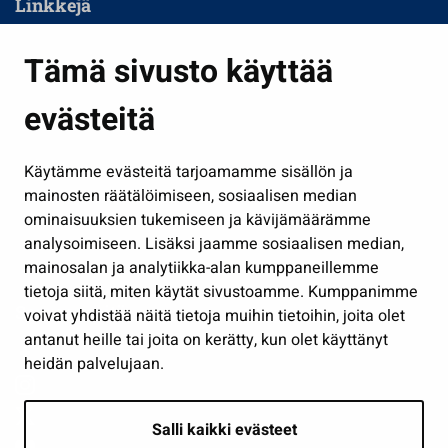
Linkkejä
Asuminen ja ympäristö
Tämä sivusto käyttää
Kasvatus ja opetus
evästeitä
Kulttuuri ja liikunta
Hallinto
Käytämme evästeitä tarjoamamme sisällön ja
Työ ja yrittäminen
mainosten räätälöimiseen, sosiaalisen median
Osallistu ja asioi
ominaisuuksien tukemiseen ja kävijämäärämme
analysoimiseen. Lisäksi jaamme sosiaalisen median,
Näytä omat evästeasetukseni
mainosalan ja analytiikka-alan kumppaneillemme
tietoja siitä, miten käytät sivustoamme. Kumppanimme
Seuraa meitä
voivat yhdistää näitä tietoja muihin tietoihin, joita olet
antanut heille tai joita on kerätty, kun olet käyttänyt
heidän palvelujaan.
Salli kaikki evästeet