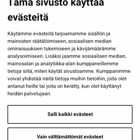
Tämä sivusto käyttää
Kasvatus ja opetus
evästeitä
Kulttuuri ja liikunta
Hallinto
Käytämme evästeitä tarjoamamme sisällön ja
Työ ja yrittäminen
mainosten räätälöimiseen, sosiaalisen median
Osallistu ja asioi
ominaisuuksien tukemiseen ja kävijämäärämme
analysoimiseen. Lisäksi jaamme sosiaalisen median,
Näytä omat evästeasetukseni
mainosalan ja analytiikka-alan kumppaneillemme
tietoja siitä, miten käytät sivustoamme. Kumppanimme
Seuraa meitä
voivat yhdistää näitä tietoja muihin tietoihin, joita olet
antanut heille tai joita on kerätty, kun olet käyttänyt
heidän palvelujaan.
Salli kaikki evästeet
Vain välttämättömät evästeet