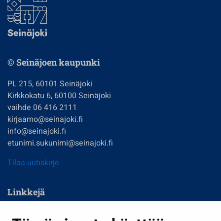
© Seinäjoen kaupunki
PL 215, 60101 Seinäjoki
Kirkkokatu 6, 60100 Seinäjoki
vaihde 06 416 2111
kirjaamo@seinajoki.fi
info@seinajoki.fi
etunimi.sukunimi@seinajoki.fi
Tilaa uutiskirje
Linkkejä
Asuminen ja ympäristö