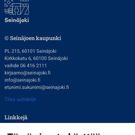
© Seinäjoen kaupunki
PL 215, 60101 Seinäjoki
Kirkkokatu 6, 60100 Seinäjoki
vaihde 06 416 2111
kirjaamo@seinajoki.fi
info@seinajoki.fi
etunimi.sukunimi@seinajoki.fi
Tilaa uutiskirje
Linkkejä
Asuminen ja ympäristö