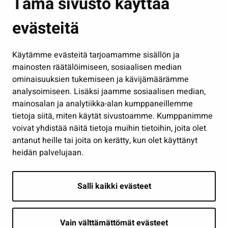
Tämä sivusto käyttää
Kasvatus ja opetus
evästeitä
Kulttuuri ja liikunta
Hallinto
Käytämme evästeitä tarjoamamme sisällön ja
Työ ja yrittäminen
mainosten räätälöimiseen, sosiaalisen median
Osallistu ja asioi
ominaisuuksien tukemiseen ja kävijämäärämme
analysoimiseen. Lisäksi jaamme sosiaalisen median,
Näytä omat evästeasetukseni
mainosalan ja analytiikka-alan kumppaneillemme
tietoja siitä, miten käytät sivustoamme. Kumppanimme
Seuraa meitä
voivat yhdistää näitä tietoja muihin tietoihin, joita olet
antanut heille tai joita on kerätty, kun olet käyttänyt
heidän palvelujaan.
Salli kaikki evästeet
Vain välttämättömät evästeet