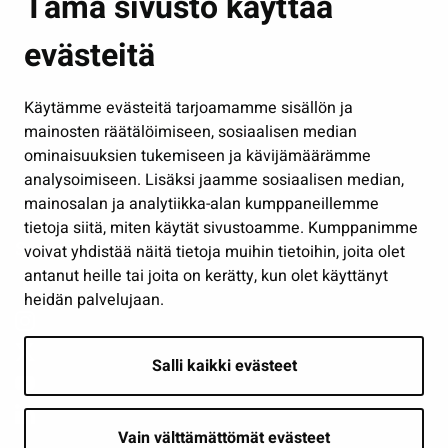
Tämä sivusto käyttää
Kasvatus ja opetus
evästeitä
Kulttuuri ja liikunta
Hallinto
Käytämme evästeitä tarjoamamme sisällön ja
Työ ja yrittäminen
mainosten räätälöimiseen, sosiaalisen median
Osallistu ja asioi
ominaisuuksien tukemiseen ja kävijämäärämme
analysoimiseen. Lisäksi jaamme sosiaalisen median,
Näytä omat evästeasetukseni
mainosalan ja analytiikka-alan kumppaneillemme
tietoja siitä, miten käytät sivustoamme. Kumppanimme
Seuraa meitä
voivat yhdistää näitä tietoja muihin tietoihin, joita olet
antanut heille tai joita on kerätty, kun olet käyttänyt
heidän palvelujaan.
Salli kaikki evästeet
Vain välttämättömät evästeet