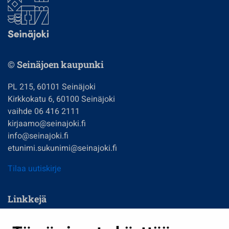
© Seinäjoen kaupunki
PL 215, 60101 Seinäjoki
Kirkkokatu 6, 60100 Seinäjoki
vaihde 06 416 2111
kirjaamo@seinajoki.fi
info@seinajoki.fi
etunimi.sukunimi@seinajoki.fi
Tilaa uutiskirje
Linkkejä
Asuminen ja ympäristö