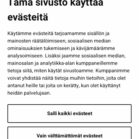
Tämä sivusto käyttää
Kasvatus ja opetus
evästeitä
Kulttuuri ja liikunta
Hallinto
Käytämme evästeitä tarjoamamme sisällön ja
Työ ja yrittäminen
mainosten räätälöimiseen, sosiaalisen median
Osallistu ja asioi
ominaisuuksien tukemiseen ja kävijämäärämme
analysoimiseen. Lisäksi jaamme sosiaalisen median,
Näytä omat evästeasetukseni
mainosalan ja analytiikka-alan kumppaneillemme
tietoja siitä, miten käytät sivustoamme. Kumppanimme
Seuraa meitä
voivat yhdistää näitä tietoja muihin tietoihin, joita olet
antanut heille tai joita on kerätty, kun olet käyttänyt
heidän palvelujaan.
Salli kaikki evästeet
Vain välttämättömät evästeet