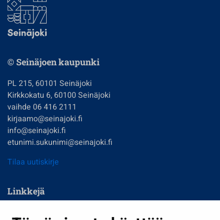
© Seinäjoen kaupunki
PL 215, 60101 Seinäjoki
Kirkkokatu 6, 60100 Seinäjoki
vaihde 06 416 2111
kirjaamo@seinajoki.fi
info@seinajoki.fi
etunimi.sukunimi@seinajoki.fi
Tilaa uutiskirje
Linkkejä
Asuminen ja ympäristö