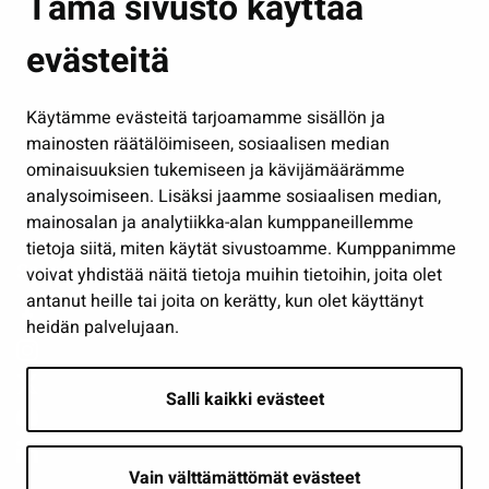
Tämä sivusto käyttää
Kasvatus ja opetus
evästeitä
Kulttuuri ja liikunta
Hallinto
Käytämme evästeitä tarjoamamme sisällön ja
Työ ja yrittäminen
mainosten räätälöimiseen, sosiaalisen median
Osallistu ja asioi
ominaisuuksien tukemiseen ja kävijämäärämme
analysoimiseen. Lisäksi jaamme sosiaalisen median,
Näytä omat evästeasetukseni
mainosalan ja analytiikka-alan kumppaneillemme
tietoja siitä, miten käytät sivustoamme. Kumppanimme
Seuraa meitä
voivat yhdistää näitä tietoja muihin tietoihin, joita olet
antanut heille tai joita on kerätty, kun olet käyttänyt
heidän palvelujaan.
Salli kaikki evästeet
Vain välttämättömät evästeet