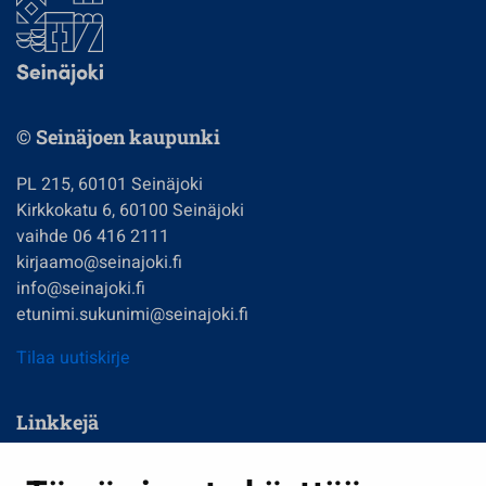
© Seinäjoen kaupunki
PL 215, 60101 Seinäjoki
Kirkkokatu 6, 60100 Seinäjoki
vaihde 06 416 2111
kirjaamo@seinajoki.fi
info@seinajoki.fi
etunimi.sukunimi@seinajoki.fi
Tilaa uutiskirje
Linkkejä
Asuminen ja ympäristö