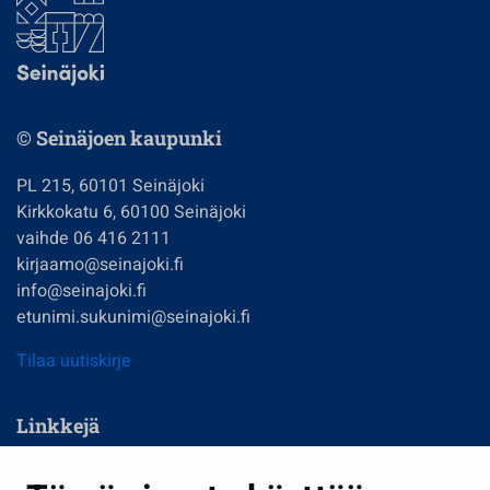
© Seinäjoen kaupunki
PL 215, 60101 Seinäjoki
Kirkkokatu 6, 60100 Seinäjoki
vaihde 06 416 2111
kirjaamo@seinajoki.fi
info@seinajoki.fi
etunimi.sukunimi@seinajoki.fi
Tilaa uutiskirje
Linkkejä
Asuminen ja ympäristö