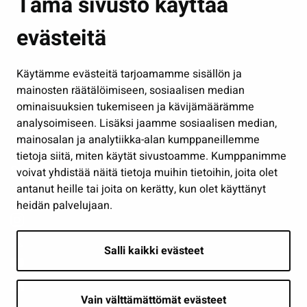
Tämä sivusto käyttää
Kasvatus ja opetus
evästeitä
Kulttuuri ja liikunta
Hallinto
Käytämme evästeitä tarjoamamme sisällön ja
Työ ja yrittäminen
mainosten räätälöimiseen, sosiaalisen median
Osallistu ja asioi
ominaisuuksien tukemiseen ja kävijämäärämme
analysoimiseen. Lisäksi jaamme sosiaalisen median,
Näytä omat evästeasetukseni
mainosalan ja analytiikka-alan kumppaneillemme
tietoja siitä, miten käytät sivustoamme. Kumppanimme
Seuraa meitä
voivat yhdistää näitä tietoja muihin tietoihin, joita olet
antanut heille tai joita on kerätty, kun olet käyttänyt
heidän palvelujaan.
Salli kaikki evästeet
Vain välttämättömät evästeet