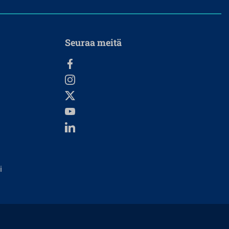
Seuraa meitä
i