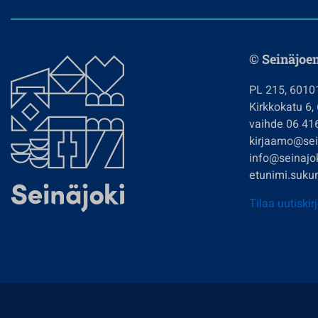
© Seinäjoe
PL 215, 6010
Kirkkokatu 6,
vaihde 06 41
kirjaamo@sein
info@seinajok
etunimi.sukun
Tilaa uutiskir