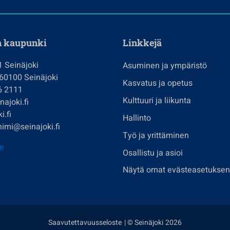
n kaupunki
Linkkejä
1 Seinäjoki
Asuminen ja ympäristö
 60100 Seinäjoki
Kasvatus ja opetus
6 2111
Kulttuuri ja liikunta
ajoki.fi
i.fi
Hallinto
imi@seinajoki.fi
Työ ja yrittäminen
je
Osallistu ja asioi
Näytä omat evästeasetuksen
Saavutettavuusseloste
| © Seinäjoki 2026