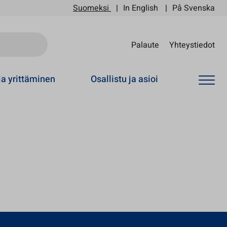
Suomeksi
In English
På Svenska
Sii
Palaute
Yhteystiedot
ja yrittäminen
Osallistu ja asioi