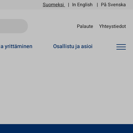
Suomeksi
In English
På Svenska
Sii
Palaute
Yhteystiedot
ja yrittäminen
Osallistu ja asioi