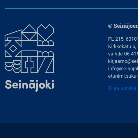
© Seinäjoe
PL 215, 6010
Kirkkokatu 6,
vaihde 06 41
kirjaamo@sein
info@seinajok
etunimi.sukun
Tilaa uutiskir