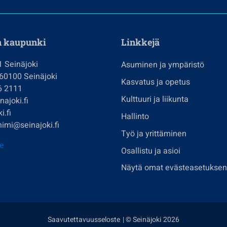
n kaupunki
Linkkejä
1 Seinäjoki
Asuminen ja ympäristö
 60100 Seinäjoki
Kasvatus ja opetus
6 2111
Kulttuuri ja liikunta
ajoki.fi
i.fi
Hallinto
imi@seinajoki.fi
Työ ja yrittäminen
je
Osallistu ja asioi
Näytä omat evästeasetuksen
Saavutettavuusseloste
| © Seinäjoki 2026