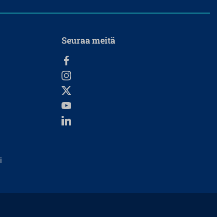
Seuraa meitä
i