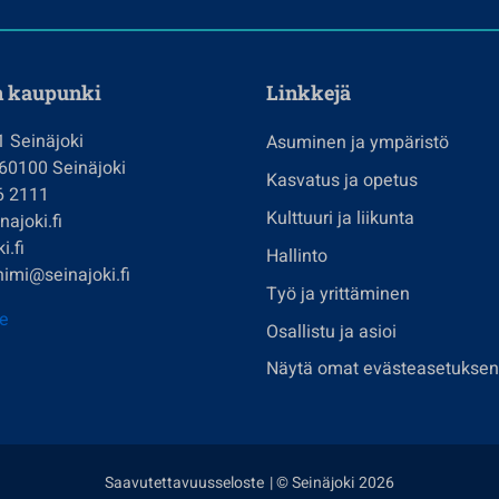
n kaupunki
Linkkejä
1 Seinäjoki
Asuminen ja ympäristö
 60100 Seinäjoki
Kasvatus ja opetus
6 2111
Kulttuuri ja liikunta
ajoki.fi
i.fi
Hallinto
imi@seinajoki.fi
Työ ja yrittäminen
je
Osallistu ja asioi
Näytä omat evästeasetuksen
Saavutettavuusseloste
| © Seinäjoki 2026