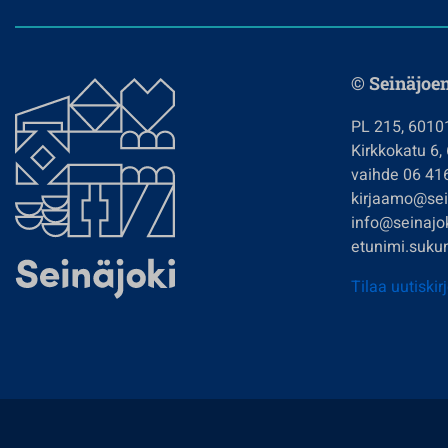
© Seinäjoe
PL 215, 6010
Kirkkokatu 6,
vaihde 06 41
kirjaamo@sein
info@seinajok
etunimi.sukun
Tilaa uutiskir