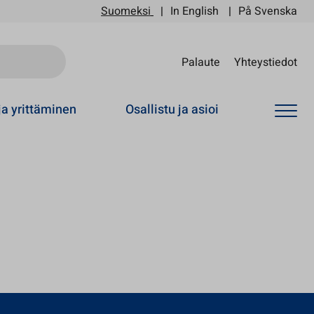
Suomeksi
In English
På Svenska
Sii
Palaute
Yhteystiedot
ja yrittäminen
Osallistu ja asioi