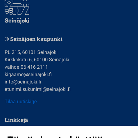
© Seinäjoen kaupunki
PL 215, 60101 Seinäjoki
Kirkkokatu 6, 60100 Seinäjoki
vaihde 06 416 2111
kirjaamo@seinajoki.fi
info@seinajoki.fi
etunimi.sukunimi@seinajoki.fi
Tilaa uutiskirje
Linkkejä
Asuminen ja ympäristö