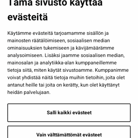
Tämä sivusto käyttää
Kasvatus ja opetus
evästeitä
Kulttuuri ja liikunta
Hallinto
Käytämme evästeitä tarjoamamme sisällön ja
Työ ja yrittäminen
mainosten räätälöimiseen, sosiaalisen median
Osallistu ja asioi
ominaisuuksien tukemiseen ja kävijämäärämme
analysoimiseen. Lisäksi jaamme sosiaalisen median,
Näytä omat evästeasetukseni
mainosalan ja analytiikka-alan kumppaneillemme
tietoja siitä, miten käytät sivustoamme. Kumppanimme
Seuraa meitä
voivat yhdistää näitä tietoja muihin tietoihin, joita olet
antanut heille tai joita on kerätty, kun olet käyttänyt
heidän palvelujaan.
Salli kaikki evästeet
Vain välttämättömät evästeet