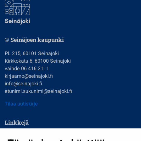
© Seinäjoen kaupunki
PL 215, 60101 Seinäjoki
Kirkkokatu 6, 60100 Seinäjoki
vaihde 06 416 2111
kirjaamo@seinajoki.fi
info@seinajoki.fi
etunimi.sukunimi@seinajoki.fi
Tilaa uutiskirje
Linkkejä
Asuminen ja ympäristö