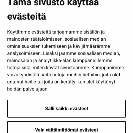
Tämä sivusto käyttää
Kasvatus ja opetus
evästeitä
Kulttuuri ja liikunta
Hallinto
Käytämme evästeitä tarjoamamme sisällön ja
Työ ja yrittäminen
mainosten räätälöimiseen, sosiaalisen median
Osallistu ja asioi
ominaisuuksien tukemiseen ja kävijämäärämme
analysoimiseen. Lisäksi jaamme sosiaalisen median,
Näytä omat evästeasetukseni
mainosalan ja analytiikka-alan kumppaneillemme
tietoja siitä, miten käytät sivustoamme. Kumppanimme
Seuraa meitä
voivat yhdistää näitä tietoja muihin tietoihin, joita olet
antanut heille tai joita on kerätty, kun olet käyttänyt
heidän palvelujaan.
Salli kaikki evästeet
Vain välttämättömät evästeet