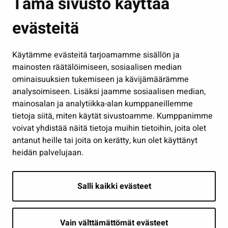
Tämä sivusto käyttää
Kasvatus ja opetus
evästeitä
Kulttuuri ja liikunta
Hallinto
Käytämme evästeitä tarjoamamme sisällön ja
Työ ja yrittäminen
mainosten räätälöimiseen, sosiaalisen median
Osallistu ja asioi
ominaisuuksien tukemiseen ja kävijämäärämme
analysoimiseen. Lisäksi jaamme sosiaalisen median,
Näytä omat evästeasetukseni
mainosalan ja analytiikka-alan kumppaneillemme
tietoja siitä, miten käytät sivustoamme. Kumppanimme
Seuraa meitä
voivat yhdistää näitä tietoja muihin tietoihin, joita olet
antanut heille tai joita on kerätty, kun olet käyttänyt
heidän palvelujaan.
Salli kaikki evästeet
Vain välttämättömät evästeet