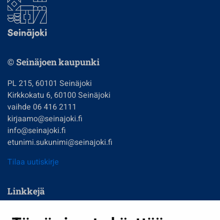
© Seinäjoen kaupunki
PL 215, 60101 Seinäjoki
Kirkkokatu 6, 60100 Seinäjoki
vaihde 06 416 2111
kirjaamo@seinajoki.fi
info@seinajoki.fi
etunimi.sukunimi@seinajoki.fi
Tilaa uutiskirje
Linkkejä
Asuminen ja ympäristö