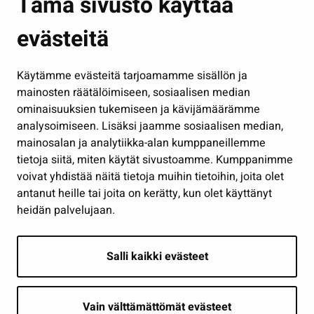
Tämä sivusto käyttää
Kasvatus ja opetus
evästeitä
Kulttuuri ja liikunta
Hallinto
Käytämme evästeitä tarjoamamme sisällön ja
Työ ja yrittäminen
mainosten räätälöimiseen, sosiaalisen median
Osallistu ja asioi
ominaisuuksien tukemiseen ja kävijämäärämme
analysoimiseen. Lisäksi jaamme sosiaalisen median,
Näytä omat evästeasetukseni
mainosalan ja analytiikka-alan kumppaneillemme
tietoja siitä, miten käytät sivustoamme. Kumppanimme
Seuraa meitä
voivat yhdistää näitä tietoja muihin tietoihin, joita olet
antanut heille tai joita on kerätty, kun olet käyttänyt
heidän palvelujaan.
Salli kaikki evästeet
Vain välttämättömät evästeet