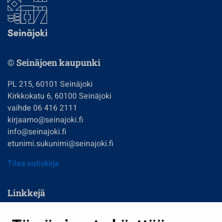
© Seinäjoen kaupunki
PL 215, 60101 Seinäjoki
Kirkkokatu 6, 60100 Seinäjoki
vaihde 06 416 2111
kirjaamo@seinajoki.fi
info@seinajoki.fi
etunimi.sukunimi@seinajoki.fi
Tilaa uutiskirje
Linkkejä
Asuminen ja ympäristö