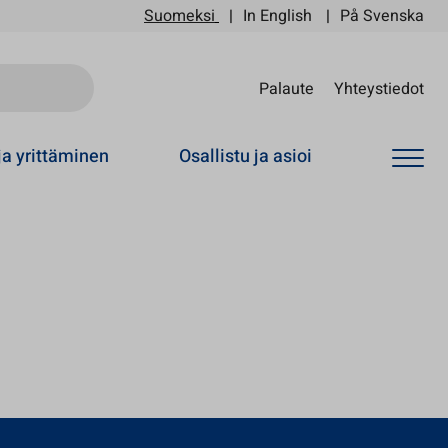
Suomeksi
In English
På Svenska
Sii
Palaute
Yhteystiedot
ja yrittäminen
Osallistu ja asioi