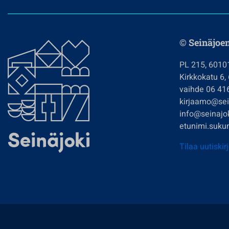
© Seinäjoe
PL 215, 6010
Kirkkokatu 6,
vaihde 06 41
kirjaamo@sein
info@seinajok
etunimi.sukun
Tilaa uutiskir