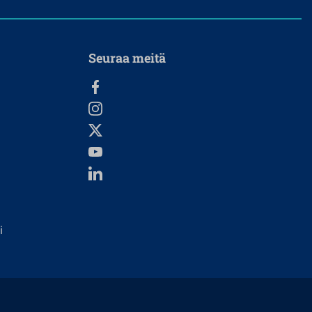
Seuraa meitä
i