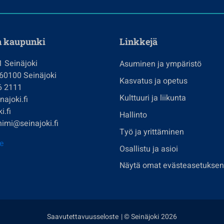
n kaupunki
Linkkejä
1 Seinäjoki
Asuminen ja ympäristö
 60100 Seinäjoki
Kasvatus ja opetus
6 2111
Kulttuuri ja liikunta
ajoki.fi
i.fi
Hallinto
imi@seinajoki.fi
Työ ja yrittäminen
je
Osallistu ja asioi
Näytä omat evästeasetuksen
Saavutettavuusseloste
| © Seinäjoki 2026