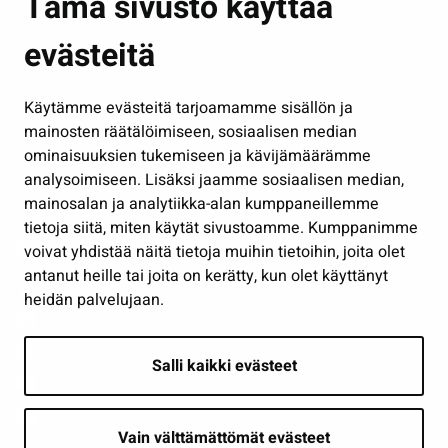
Tämä sivusto käyttää
Kasvatus ja opetus
evästeitä
Kulttuuri ja liikunta
Hallinto
Käytämme evästeitä tarjoamamme sisällön ja
Työ ja yrittäminen
mainosten räätälöimiseen, sosiaalisen median
Osallistu ja asioi
ominaisuuksien tukemiseen ja kävijämäärämme
analysoimiseen. Lisäksi jaamme sosiaalisen median,
Näytä omat evästeasetukseni
mainosalan ja analytiikka-alan kumppaneillemme
tietoja siitä, miten käytät sivustoamme. Kumppanimme
Seuraa meitä
voivat yhdistää näitä tietoja muihin tietoihin, joita olet
antanut heille tai joita on kerätty, kun olet käyttänyt
heidän palvelujaan.
Salli kaikki evästeet
Vain välttämättömät evästeet