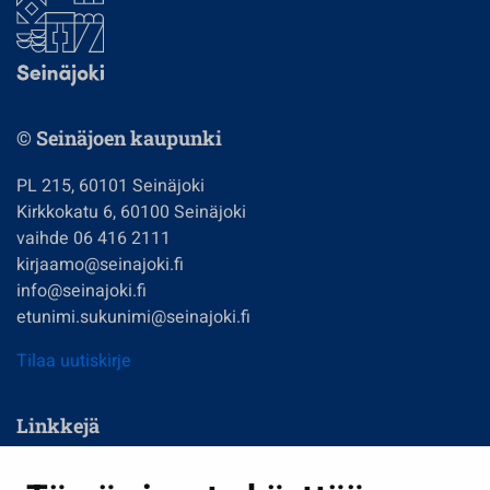
© Seinäjoen kaupunki
PL 215, 60101 Seinäjoki
Kirkkokatu 6, 60100 Seinäjoki
vaihde 06 416 2111
kirjaamo@seinajoki.fi
info@seinajoki.fi
etunimi.sukunimi@seinajoki.fi
Tilaa uutiskirje
Linkkejä
Asuminen ja ympäristö