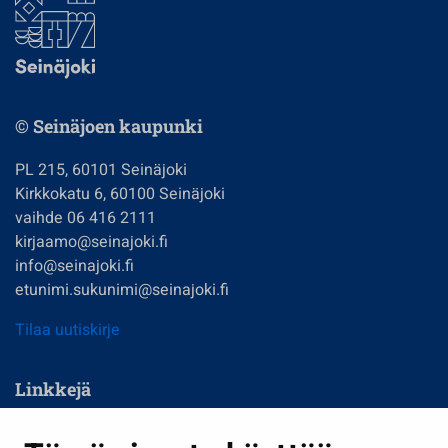
© Seinäjoen kaupunki
PL 215, 60101 Seinäjoki
Kirkkokatu 6, 60100 Seinäjoki
vaihde 06 416 2111
kirjaamo@seinajoki.fi
info@seinajoki.fi
etunimi.sukunimi@seinajoki.fi
Tilaa uutiskirje
Linkkejä
Asuminen ja ympäristö