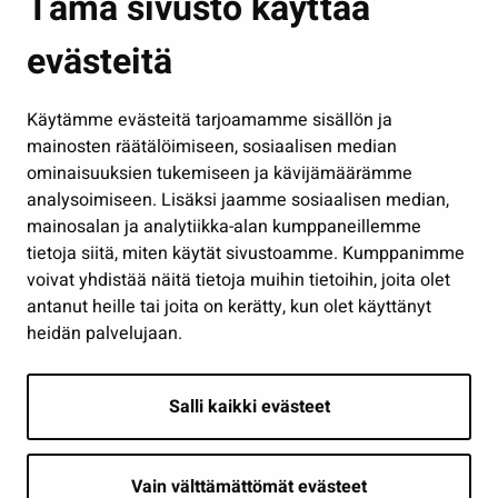
Tämä sivusto käyttää
Kasvatus ja opetus
evästeitä
Kulttuuri ja liikunta
Hallinto
Käytämme evästeitä tarjoamamme sisällön ja
Työ ja yrittäminen
mainosten räätälöimiseen, sosiaalisen median
Osallistu ja asioi
ominaisuuksien tukemiseen ja kävijämäärämme
analysoimiseen. Lisäksi jaamme sosiaalisen median,
Näytä omat evästeasetukseni
mainosalan ja analytiikka-alan kumppaneillemme
tietoja siitä, miten käytät sivustoamme. Kumppanimme
Seuraa meitä
voivat yhdistää näitä tietoja muihin tietoihin, joita olet
antanut heille tai joita on kerätty, kun olet käyttänyt
heidän palvelujaan.
Salli kaikki evästeet
Vain välttämättömät evästeet