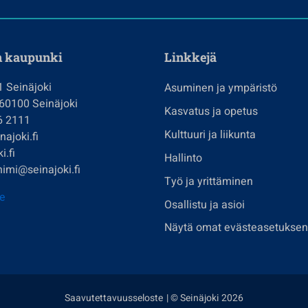
n kaupunki
Linkkejä
1 Seinäjoki
Asuminen ja ympäristö
 60100 Seinäjoki
Kasvatus ja opetus
6 2111
Kulttuuri ja liikunta
ajoki.fi
i.fi
Hallinto
imi@seinajoki.fi
Työ ja yrittäminen
je
Osallistu ja asioi
Näytä omat evästeasetuksen
Saavutettavuusseloste
| © Seinäjoki 2026