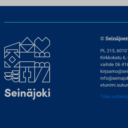
© Seinäjoe
PL 215, 6010
Kirkkokatu 6,
vaihde 06 41
kirjaamo@sein
info@seinajok
etunimi.sukun
Tilaa uutiskir