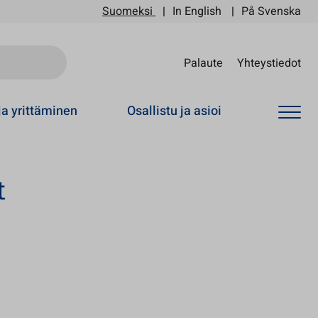
Suomeksi
In English
På Svenska
Sii
Palaute
Yhteystiedot
ja yrittäminen
Osallistu ja asioi
t