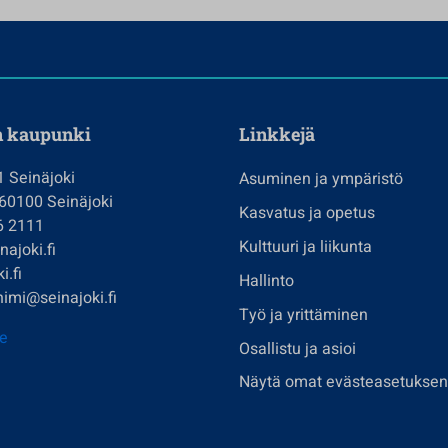
n kaupunki
Linkkejä
1 Seinäjoki
Asuminen ja ympäristö
 60100 Seinäjoki
Kasvatus ja opetus
6 2111
Kulttuuri ja liikunta
ajoki.fi
i.fi
Hallinto
imi@seinajoki.fi
Työ ja yrittäminen
je
Osallistu ja asioi
Näytä omat evästeasetuksen