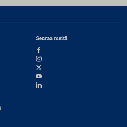
Seuraa meitä
i