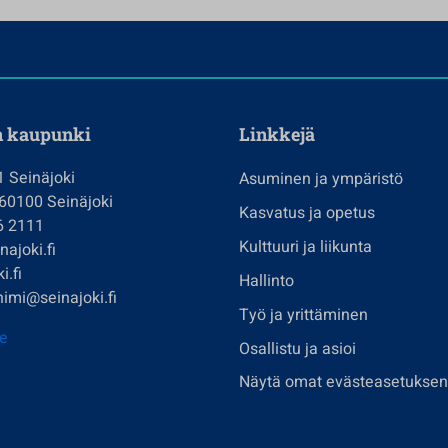
n kaupunki
Linkkejä
1 Seinäjoki
Asuminen ja ympäristö
 60100 Seinäjoki
Kasvatus ja opetus
6 2111
Kulttuuri ja liikunta
ajoki.fi
i.fi
Hallinto
imi@seinajoki.fi
Työ ja yrittäminen
je
Osallistu ja asioi
Näytä omat evästeasetuksen