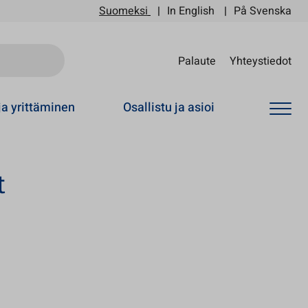
Suomeksi
In English
På Svenska
Sii
Palaute
Yhteystiedot
ja yrittäminen
Osallistu ja asioi
t