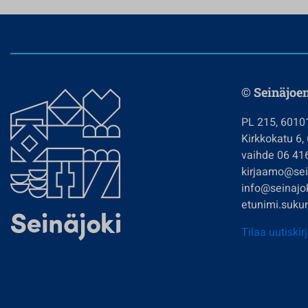
© Seinäjoe
PL 215, 6010
Kirkkokatu 6,
vaihde 06 41
kirjaamo@sein
info@seinajok
etunimi.sukun
Tilaa uutiskir