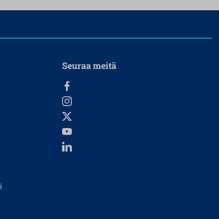
Seuraa meitä
i