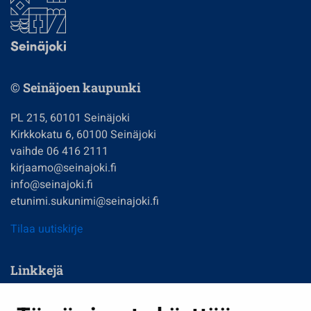
© Seinäjoen kaupunki
PL 215, 60101 Seinäjoki
Kirkkokatu 6, 60100 Seinäjoki
vaihde 06 416 2111
kirjaamo@seinajoki.fi
info@seinajoki.fi
etunimi.sukunimi@seinajoki.fi
Tilaa uutiskirje
Linkkejä
Asuminen ja ympäristö