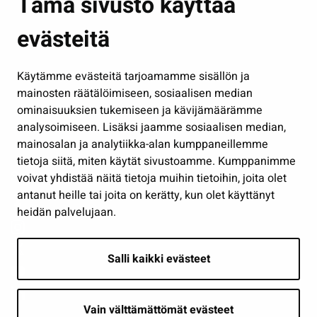
Tämä sivusto käyttää
Kasvatus ja opetus
evästeitä
Kulttuuri ja liikunta
Hallinto
Käytämme evästeitä tarjoamamme sisällön ja
Työ ja yrittäminen
mainosten räätälöimiseen, sosiaalisen median
Osallistu ja asioi
ominaisuuksien tukemiseen ja kävijämäärämme
analysoimiseen. Lisäksi jaamme sosiaalisen median,
Näytä omat evästeasetukseni
mainosalan ja analytiikka-alan kumppaneillemme
tietoja siitä, miten käytät sivustoamme. Kumppanimme
Seuraa meitä
voivat yhdistää näitä tietoja muihin tietoihin, joita olet
antanut heille tai joita on kerätty, kun olet käyttänyt
heidän palvelujaan.
Salli kaikki evästeet
Vain välttämättömät evästeet