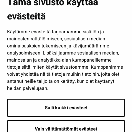
Tämä sivusto käyttää
Kasvatus ja opetus
evästeitä
Kulttuuri ja liikunta
Hallinto
Käytämme evästeitä tarjoamamme sisällön ja
Työ ja yrittäminen
mainosten räätälöimiseen, sosiaalisen median
Osallistu ja asioi
ominaisuuksien tukemiseen ja kävijämäärämme
analysoimiseen. Lisäksi jaamme sosiaalisen median,
Näytä omat evästeasetukseni
mainosalan ja analytiikka-alan kumppaneillemme
tietoja siitä, miten käytät sivustoamme. Kumppanimme
Seuraa meitä
voivat yhdistää näitä tietoja muihin tietoihin, joita olet
antanut heille tai joita on kerätty, kun olet käyttänyt
heidän palvelujaan.
Salli kaikki evästeet
Vain välttämättömät evästeet