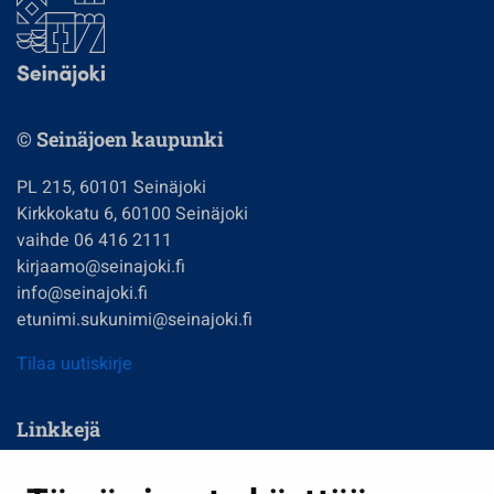
© Seinäjoen kaupunki
PL 215, 60101 Seinäjoki
Kirkkokatu 6, 60100 Seinäjoki
vaihde 06 416 2111
kirjaamo@seinajoki.fi
info@seinajoki.fi
etunimi.sukunimi@seinajoki.fi
Tilaa uutiskirje
Linkkejä
Asuminen ja ympäristö