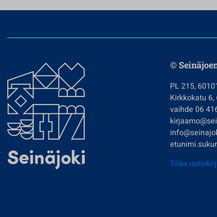
© Seinäjoe
PL 215, 6010
Kirkkokatu 6,
vaihde 06 41
kirjaamo@sein
info@seinajok
etunimi.sukun
Tilaa uutiskir