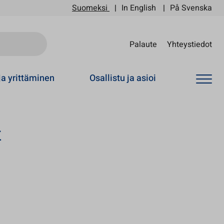
Suomeksi
In English
På Svenska
Sii
Palaute
Yhteystiedot
ja yrittäminen
Osallistu ja asioi
t