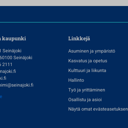
n kaupunki
Linkkejä
1 Seinäjoki
Asuminen ja ympäristö
 60100 Seinäjoki
Kasvatus ja opetus
6 2111
Kulttuuri ja liikunta
ajoki.fi
i.fi
Hallinto
imi@seinajoki.fi
Työ ja yrittäminen
je
Osallistu ja asioi
Näytä omat evästeasetuksen