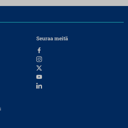
Seuraa meitä
i