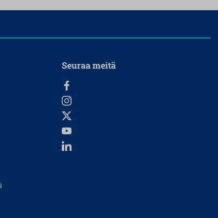
Seuraa meitä
i