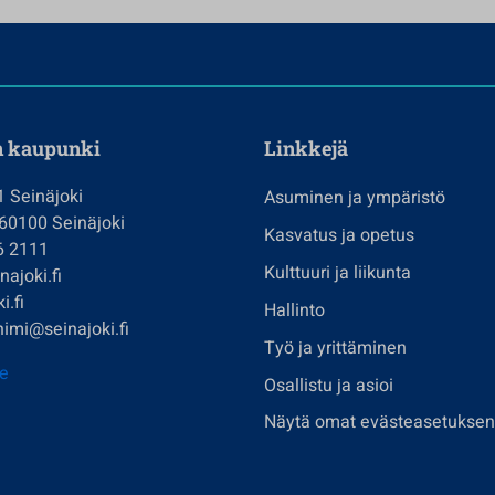
n kaupunki
Linkkejä
1 Seinäjoki
Asuminen ja ympäristö
 60100 Seinäjoki
Kasvatus ja opetus
6 2111
Kulttuuri ja liikunta
ajoki.fi
i.fi
Hallinto
imi@seinajoki.fi
Työ ja yrittäminen
je
Osallistu ja asioi
Näytä omat evästeasetuksen