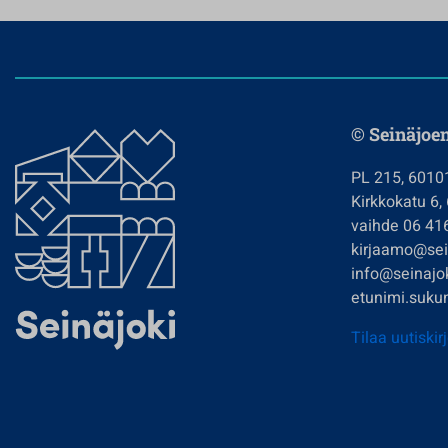
© Seinäjoe
PL 215, 6010
Kirkkokatu 6,
vaihde 06 41
kirjaamo@sein
info@seinajok
etunimi.sukun
Tilaa uutiskir