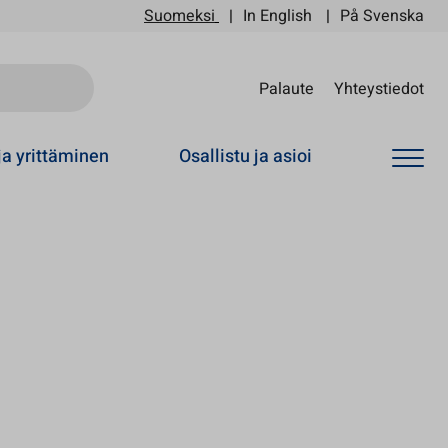
Suomeksi
In English
På Svenska
Sii
Palaute
Yhteystiedot
ja yrittäminen
Osallistu ja asioi