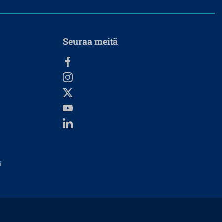
Seuraa meitä
i