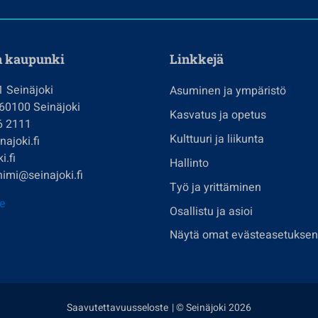
n kaupunki
Linkkejä
1 Seinäjoki
Asuminen ja ympäristö
 60100 Seinäjoki
Kasvatus ja opetus
6 2111
Kulttuuri ja liikunta
ajoki.fi
i.fi
Hallinto
imi@seinajoki.fi
Työ ja yrittäminen
je
Osallistu ja asioi
Näytä omat evästeasetuksen
Saavutettavuusseloste
| © Seinäjoki 2026