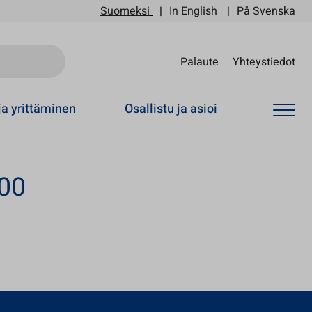
Suomeksi
In English
På Svenska
Sii
Palaute
Yhteystiedot
ja yrittäminen
Osallistu ja asioi
:00