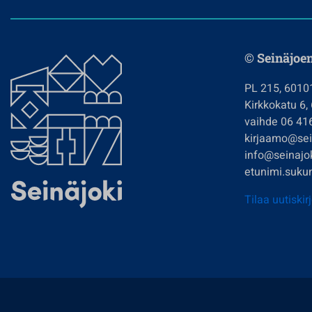
© Seinäjoe
PL 215, 6010
Kirkkokatu 6,
vaihde 06 41
kirjaamo@sein
info@seinajok
etunimi.sukun
Tilaa uutiskir