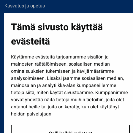
Kasvatus ja opetus
Kulttuuri ja liikunta
Tämä sivusto käyttää
Hallinto
Työ ja yrittäminen
evästeitä
Osallistu ja asioi
Näytä omat evästeasetukseni
Käytämme evästeitä tarjoamamme sisällön ja
mainosten räätälöimiseen, sosiaalisen median
ominaisuuksien tukemiseen ja kävijämäärämme
Seuraa meitä
analysoimiseen. Lisäksi jaamme sosiaalisen median,
mainosalan ja analytiikka-alan kumppaneillemme
tietoja siitä, miten käytät sivustoamme. Kumppanimme
voivat yhdistää näitä tietoja muihin tietoihin, joita olet
antanut heille tai joita on kerätty, kun olet käyttänyt
heidän palvelujaan.