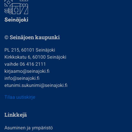
© Seinäjoen kaupunki
PL 215, 60101 Seinäjoki
Kirkkokatu 6, 60100 Seinäjoki
vaihde 06 416 2111
kirjaamo@seinajoki.fi
info@seinajoki.fi
etunimi.sukunimi@seinajoki.fi
Tilaa uutiskirje
Linkkejä
Asuminen ja ympäristö