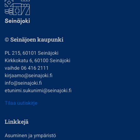
© Seinäjoen kaupunki
PL 215, 60101 Seinäjoki
Kirkkokatu 6, 60100 Seinäjoki
vaihde 06 416 2111
kirjaamo@seinajoki.fi
info@seinajoki.fi
etunimi.sukunimi@seinajoki.fi
Tilaa uutiskirje
Linkkejä
Asuminen ja ympäristö