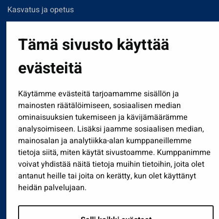
Kasvatus ja opetus
Kulttuuri ja liikunta
Tämä sivusto käyttää
Hallinto
Työ ja yrittäminen
evästeitä
Osallistu ja asioi
Näytä omat evästeasetukseni
Käytämme evästeitä tarjoamamme sisällön ja
mainosten räätälöimiseen, sosiaalisen median
ominaisuuksien tukemiseen ja kävijämäärämme
Seuraa meitä
analysoimiseen. Lisäksi jaamme sosiaalisen median,
mainosalan ja analytiikka-alan kumppaneillemme
tietoja siitä, miten käytät sivustoamme. Kumppanimme
voivat yhdistää näitä tietoja muihin tietoihin, joita olet
antanut heille tai joita on kerätty, kun olet käyttänyt
heidän palvelujaan.