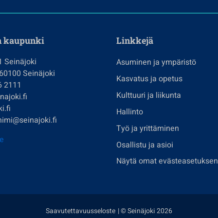
n kaupunki
Linkkejä
1 Seinäjoki
Asuminen ja ympäristö
 60100 Seinäjoki
Kasvatus ja opetus
6 2111
Kulttuuri ja liikunta
ajoki.fi
i.fi
Hallinto
imi@seinajoki.fi
Työ ja yrittäminen
je
Osallistu ja asioi
Näytä omat evästeasetuksen
Saavutettavuusseloste
| © Seinäjoki 2026