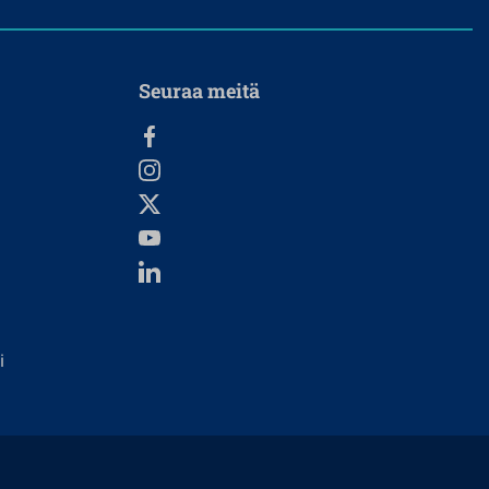
Seuraa meitä
i