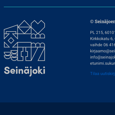
© Seinäjoe
PL 215, 6010
Kirkkokatu 6,
vaihde 06 41
kirjaamo@sein
info@seinajok
etunimi.sukun
Tilaa uutiskir