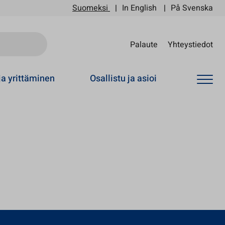
Suomeksi
In English
På Svenska
Sii
Palaute
Yhteystiedot
ja yrittäminen
Osallistu ja asioi