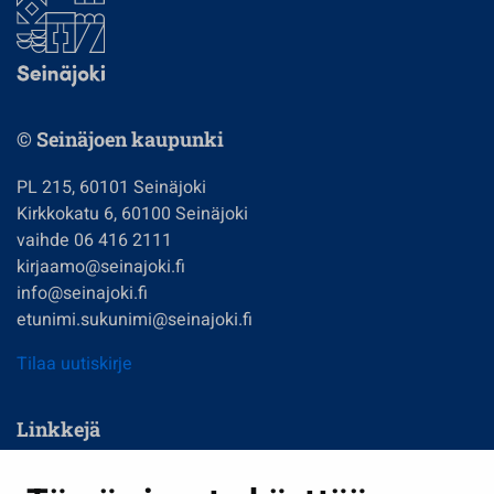
© Seinäjoen kaupunki
PL 215, 60101 Seinäjoki
Kirkkokatu 6, 60100 Seinäjoki
vaihde 06 416 2111
kirjaamo@seinajoki.fi
info@seinajoki.fi
etunimi.sukunimi@seinajoki.fi
Tilaa uutiskirje
Linkkejä
Asuminen ja ympäristö