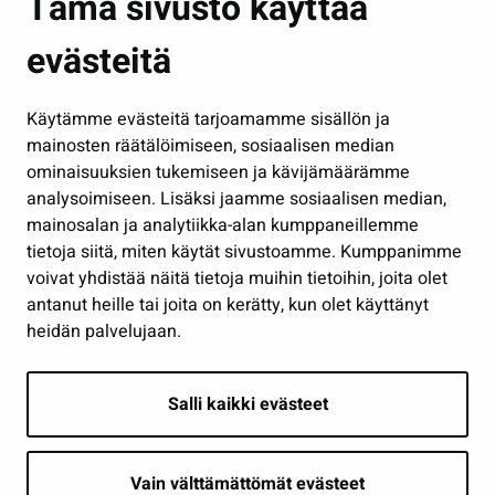
Tämä sivusto käyttää
Kasvatus ja opetus
evästeitä
Kulttuuri ja liikunta
Hallinto
Käytämme evästeitä tarjoamamme sisällön ja
Työ ja yrittäminen
mainosten räätälöimiseen, sosiaalisen median
Osallistu ja asioi
ominaisuuksien tukemiseen ja kävijämäärämme
analysoimiseen. Lisäksi jaamme sosiaalisen median,
Näytä omat evästeasetukseni
mainosalan ja analytiikka-alan kumppaneillemme
tietoja siitä, miten käytät sivustoamme. Kumppanimme
Seuraa meitä
voivat yhdistää näitä tietoja muihin tietoihin, joita olet
antanut heille tai joita on kerätty, kun olet käyttänyt
heidän palvelujaan.
Salli kaikki evästeet
Vain välttämättömät evästeet