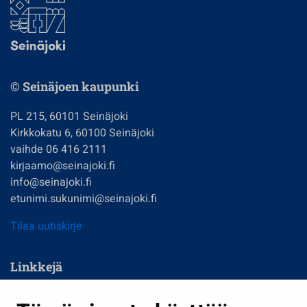
© Seinäjoen kaupunki
PL 215, 60101 Seinäjoki
Kirkkokatu 6, 60100 Seinäjoki
vaihde 06 416 2111
kirjaamo@seinajoki.fi
info@seinajoki.fi
etunimi.sukunimi@seinajoki.fi
Tilaa uutiskirje
Linkkejä
Asuminen ja ympäristö