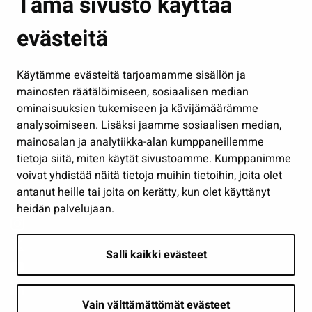
Tämä sivusto käyttää
Kasvatus ja opetus
evästeitä
Kulttuuri ja liikunta
Hallinto
Käytämme evästeitä tarjoamamme sisällön ja
Työ ja yrittäminen
mainosten räätälöimiseen, sosiaalisen median
Osallistu ja asioi
ominaisuuksien tukemiseen ja kävijämäärämme
analysoimiseen. Lisäksi jaamme sosiaalisen median,
Näytä omat evästeasetukseni
mainosalan ja analytiikka-alan kumppaneillemme
tietoja siitä, miten käytät sivustoamme. Kumppanimme
Seuraa meitä
voivat yhdistää näitä tietoja muihin tietoihin, joita olet
antanut heille tai joita on kerätty, kun olet käyttänyt
heidän palvelujaan.
Salli kaikki evästeet
Vain välttämättömät evästeet