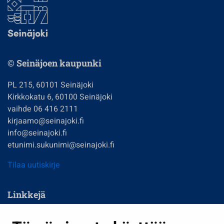
© Seinäjoen kaupunki
PL 215, 60101 Seinäjoki
Kirkkokatu 6, 60100 Seinäjoki
vaihde 06 416 2111
kirjaamo@seinajoki.fi
info@seinajoki.fi
etunimi.sukunimi@seinajoki.fi
Tilaa uutiskirje
Linkkejä
Asuminen ja ympäristö