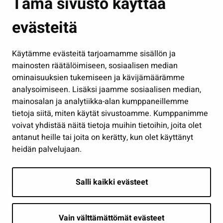
Tämä sivusto käyttää
Kasvatus ja opetus
evästeitä
Kulttuuri ja liikunta
Hallinto
Käytämme evästeitä tarjoamamme sisällön ja
Työ ja yrittäminen
mainosten räätälöimiseen, sosiaalisen median
Osallistu ja asioi
ominaisuuksien tukemiseen ja kävijämäärämme
analysoimiseen. Lisäksi jaamme sosiaalisen median,
Näytä omat evästeasetukseni
mainosalan ja analytiikka-alan kumppaneillemme
tietoja siitä, miten käytät sivustoamme. Kumppanimme
Seuraa meitä
voivat yhdistää näitä tietoja muihin tietoihin, joita olet
antanut heille tai joita on kerätty, kun olet käyttänyt
heidän palvelujaan.
Salli kaikki evästeet
Vain välttämättömät evästeet