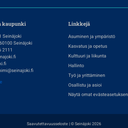
n kaupunki
Linkkejä
1 Seinäjoki
Asuminen ja ympäristö
 60100 Seinäjoki
Kasvatus ja opetus
6 2111
Kulttuuri ja liikunta
ajoki.fi
i.fi
Hallinto
imi@seinajoki.fi
Työ ja yrittäminen
je
Osallistu ja asioi
Näytä omat evästeasetuksen
Saavutettavuusseloste
| © Seinäjoki 2026