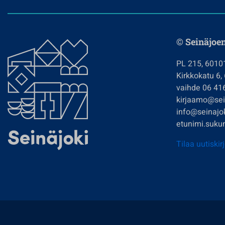
© Seinäjoe
PL 215, 6010
Kirkkokatu 6,
vaihde 06 41
kirjaamo@sein
info@seinajok
etunimi.sukun
Tilaa uutiskir