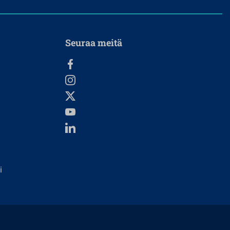
Seuraa meitä
i