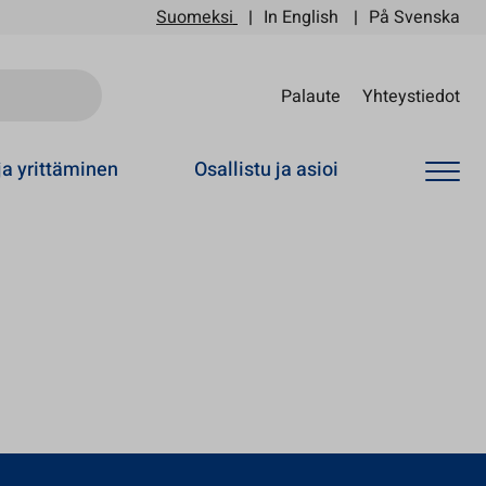
Suomeksi
In English
På Svenska
Sii
Palaute
Yhteystiedot
ja yrittäminen
Osallistu ja asioi