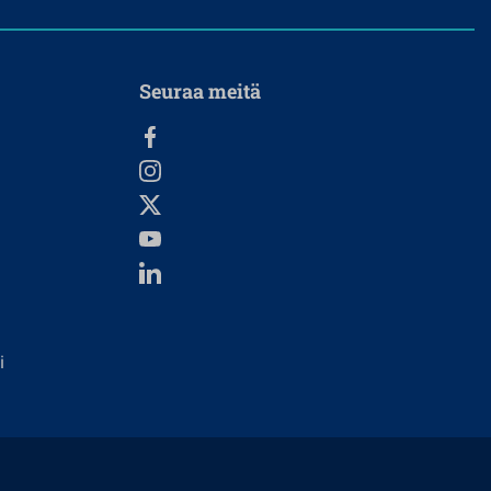
Seuraa meitä
i