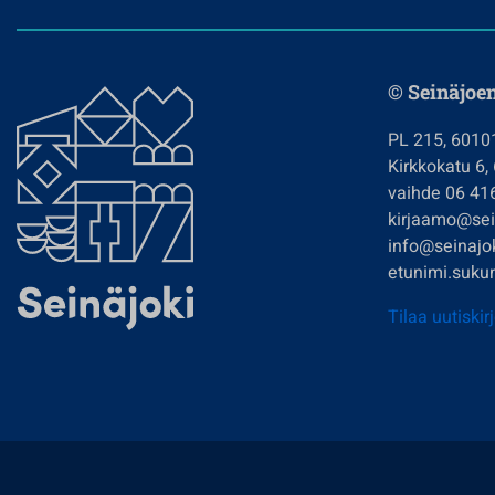
© Seinäjoe
PL 215, 6010
Kirkkokatu 6,
vaihde 06 41
kirjaamo@sein
info@seinajok
etunimi.sukun
Tilaa uutiskir