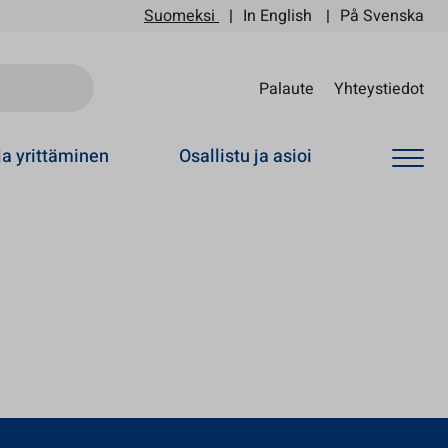
Suomeksi
In English
På Svenska
Sii
Palaute
Yhteystiedot
ja yrittäminen
Osallistu ja asioi