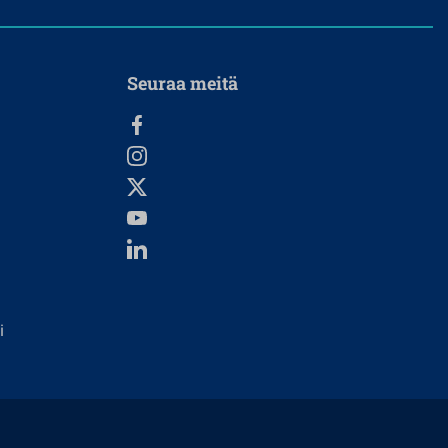
Seuraa meitä
i