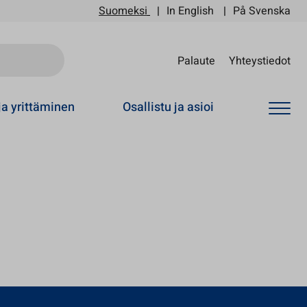
Suomeksi
In English
På Svenska
Sii
Palaute
Yhteystiedot
ja yrittäminen
Osallistu ja asioi