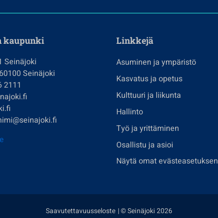
n kaupunki
Linkkejä
1 Seinäjoki
Asuminen ja ympäristö
 60100 Seinäjoki
Kasvatus ja opetus
6 2111
Kulttuuri ja liikunta
ajoki.fi
i.fi
Hallinto
imi@seinajoki.fi
Työ ja yrittäminen
je
Osallistu ja asioi
Näytä omat evästeasetuksen
Saavutettavuusseloste
| © Seinäjoki 2026