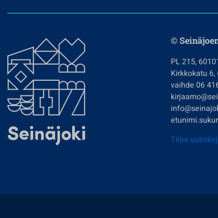
© Seinäjoe
PL 215, 6010
Kirkkokatu 6,
vaihde 06 41
kirjaamo@sein
info@seinajok
etunimi.sukun
Tilaa uutiskir