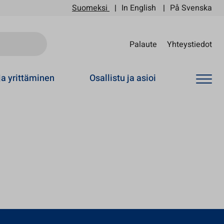
Suomeksi
In English
På Svenska
Sii
Palaute
Yhteystiedot
ja yrittäminen
Osallistu ja asioi