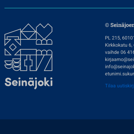
© Seinäjoe
PL 215, 6010
Kirkkokatu 6,
vaihde 06 41
kirjaamo@sein
info@seinajok
etunimi.sukun
Tilaa uutiskir