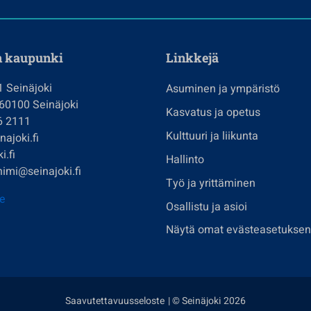
n kaupunki
Linkkejä
1 Seinäjoki
Asuminen ja ympäristö
 60100 Seinäjoki
Kasvatus ja opetus
6 2111
Kulttuuri ja liikunta
ajoki.fi
i.fi
Hallinto
imi@seinajoki.fi
Työ ja yrittäminen
je
Osallistu ja asioi
Näytä omat evästeasetuksen
Saavutettavuusseloste
| © Seinäjoki 2026