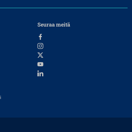
Seuraa meitä
i