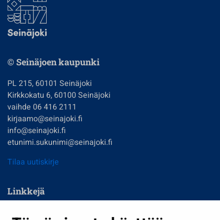
© Seinäjoen kaupunki
PL 215, 60101 Seinäjoki
Kirkkokatu 6, 60100 Seinäjoki
vaihde 06 416 2111
kirjaamo@seinajoki.fi
info@seinajoki.fi
etunimi.sukunimi@seinajoki.fi
Tilaa uutiskirje
Linkkejä
Asuminen ja ympäristö