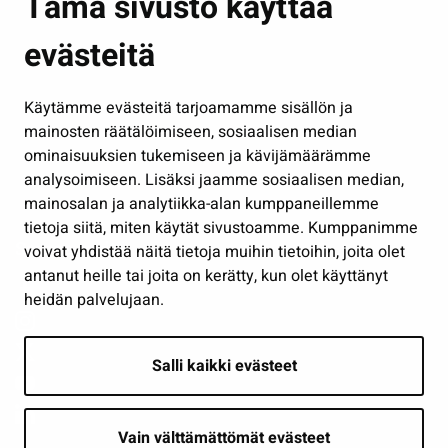
Tämä sivusto käyttää
Kasvatus ja opetus
evästeitä
Kulttuuri ja liikunta
Hallinto
Käytämme evästeitä tarjoamamme sisällön ja
Työ ja yrittäminen
mainosten räätälöimiseen, sosiaalisen median
Osallistu ja asioi
ominaisuuksien tukemiseen ja kävijämäärämme
analysoimiseen. Lisäksi jaamme sosiaalisen median,
Näytä omat evästeasetukseni
mainosalan ja analytiikka-alan kumppaneillemme
tietoja siitä, miten käytät sivustoamme. Kumppanimme
Seuraa meitä
voivat yhdistää näitä tietoja muihin tietoihin, joita olet
antanut heille tai joita on kerätty, kun olet käyttänyt
heidän palvelujaan.
Salli kaikki evästeet
Vain välttämättömät evästeet