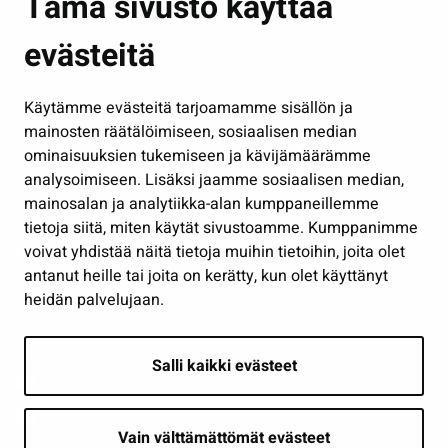
Tämä sivusto käyttää
Kasvatus ja opetus
evästeitä
Kulttuuri ja liikunta
Hallinto
Käytämme evästeitä tarjoamamme sisällön ja
Työ ja yrittäminen
mainosten räätälöimiseen, sosiaalisen median
Osallistu ja asioi
ominaisuuksien tukemiseen ja kävijämäärämme
analysoimiseen. Lisäksi jaamme sosiaalisen median,
Näytä omat evästeasetukseni
mainosalan ja analytiikka-alan kumppaneillemme
tietoja siitä, miten käytät sivustoamme. Kumppanimme
Seuraa meitä
voivat yhdistää näitä tietoja muihin tietoihin, joita olet
antanut heille tai joita on kerätty, kun olet käyttänyt
heidän palvelujaan.
Salli kaikki evästeet
Vain välttämättömät evästeet