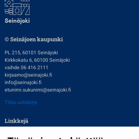
© Seinäjoen kaupunki
PL 215, 60101 Seinäjoki
Kirkkokatu 6, 60100 Seinäjoki
vaihde 06 416 2111
kirjaamo@seinajoki.fi
info@seinajoki.fi
etunimi.sukunimi@seinajoki.fi
Tilaa uutiskirje
Linkkejä
Asuminen ja ympäristö